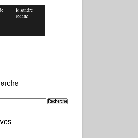
de
le sandre
recette
erche
ives