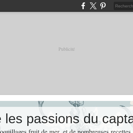
Publicité
 les passions du capt
coquillages,fruit de mer ,et de nombreuses recettes