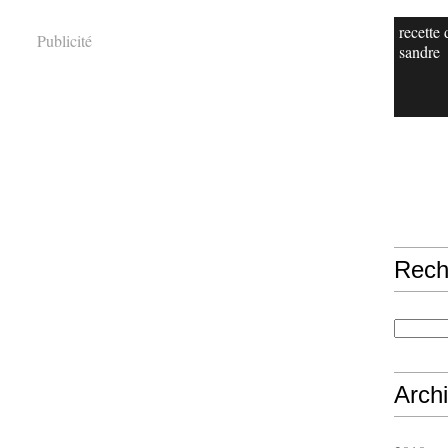
recette 
Publicité
sandre
Rech
Arch