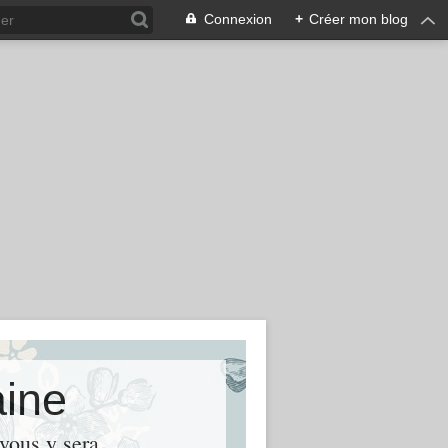
Connexion
+
Créer mon blog
aine
 vous y sera